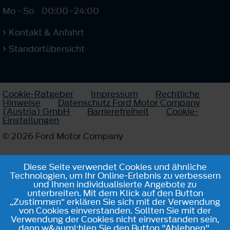
Mo - So
00:00
-
24:00
Kontakt & Anfahrt
Standortübersicht
Cookie-Ratgeber
Impressum
Rechtliche
Hinweise
Datenschutz Ford Motor Company
(Austria) GmbH
Barrierefreiheit
Cookie-
Einstellungen
© 2026 Ford Motor Company
Diese Seite verwendet Cookies und ähnliche
Technologien, um Ihr Online-Erlebnis zu verbessern
und Ihnen individualisierte Angebote zu
unterbreiten. Mit dem Klick auf den Button
„Zustimmen“ erklären Sie sich mit der Verwendung
von Cookies einverstanden. Sollten Sie mit der
Verwendung der Cookies nicht einverstanden sein,
dann w&auml;hlen Sie den Button "Ablehnen".