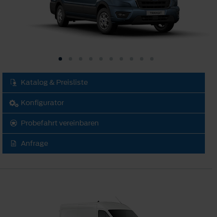
Katalog & Preisliste
Konfigurator
Probefahrt vereinbaren
Anfrage