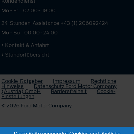
Kundendienst
Mo - Fr
07:00
-
18:00
24-Stunden-Assistance +43 (1) 206092424
Mo - So
00:00
-
24:00
Kontakt & Anfahrt
Standortübersicht
Cookie-Ratgeber
Impressum
Rechtliche
Hinweise
Datenschutz Ford Motor Company
(Austria) GmbH
Barrierefreiheit
Cookie-
Einstellungen
© 2026 Ford Motor Company
Diese Seite verwendet Cookies und ähnliche